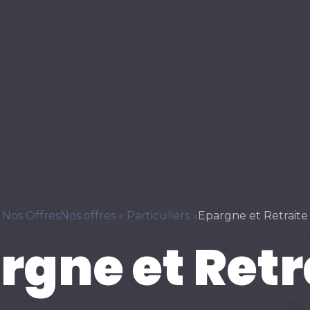
Nos Offres
Nos offres « Particuliers »
Epargne et Retraite
rgne et Retr