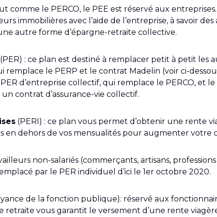
out comme le PERCO, le PEE est réservé aux entreprises. 
urs immobilières avec l’aide de l’entreprise, à savoir des 
une autre forme d’épargne-retraite collective.
(PER) : ce plan est destiné à remplacer petit à petit les au
ui remplace le PERP et le contrat Madelin (voir ci-dessou
le PER d’entreprise collectif, qui remplace le PERCO, et l
, un contrat d’assurance-vie collectif.
ises
(PERI) : ce plan vous permet d’obtenir une rente via
en dehors de vos mensualités pour augmenter votre cap
vailleurs non-salariés (commerçants, artisans, professions 
remplacé par le PER individuel d’ici le 1er octobre 2020.
oyance de la fonction publique): réservé aux fonctionnai
 retraite vous garantit le versement d’une rente viagère u