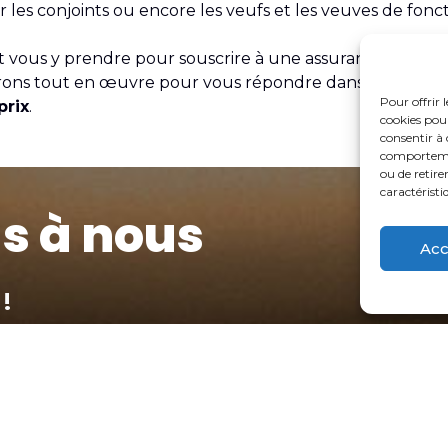
les conjoints ou encore les veufs et les veuves de fonct
 vous y prendre pour souscrire à une assurance retraite,
rons tout en œuvre pour vous répondre dans les meilleu
Pour offrir 
prix
.
cookies pour
consentir à 
comportement
ou de retire
caractéristi
s à nous
Acc
!
Déclaration de sinistre
Attestations