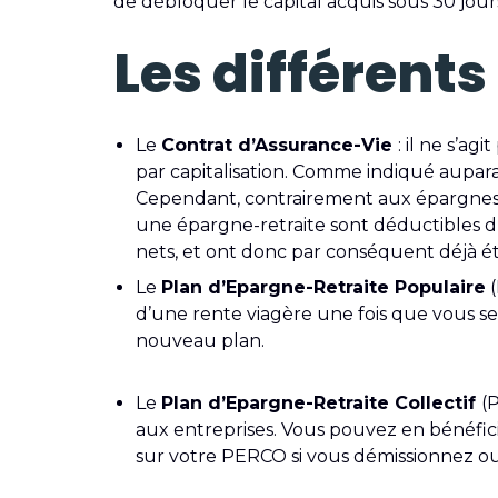
de débloquer le capital acquis sous 30 jour
Les différent
Le
Contrat d’Assurance-Vie
: il ne s’a
par capitalisation. Comme indiqué auparav
Cependant, contrairement aux épargnes-ret
une épargne-retraite sont déductibles d
nets, et ont donc par conséquent déjà é
Le
Plan d’Epargne-Retraite Populaire
(
d’une rente viagère une fois que vous ser
nouveau plan.
Le
Plan d’Epargne-Retraite Collectif
(
aux entreprises. Vous pouvez en bénéfic
sur votre PERCO si vous démissionnez ou s