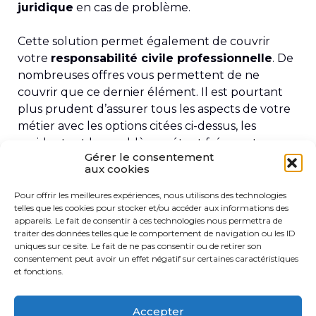
juridique
en cas de problème.
Cette solution permet également de couvrir
votre
responsabilité civile professionnelle
. De
nombreuses offres vous permettent de ne
couvrir que ce dernier élément. Il est pourtant
plus prudent d’assurer tous les aspects de votre
métier avec les options citées ci-dessus, les
accidents et les problèmes étant fréquents.
Gérer le consentement
aux cookies
Vous souhaitez en savoir plus sur nos assurances
taxi, VTC et flotte de véhicules ? N’hésitez pas
Pour offrir les meilleures expériences, nous utilisons des technologies
telles que les cookies pour stocker et/ou accéder aux informations des
à
nous contacter
pour nous poser toutes vos
appareils. Le fait de consentir à ces technologies nous permettra de
questions.
traiter des données telles que le comportement de navigation ou les ID
uniques sur ce site. Le fait de ne pas consentir ou de retirer son
consentement peut avoir un effet négatif sur certaines caractéristiques
et fonctions.
Adressez-vous à
Accepter